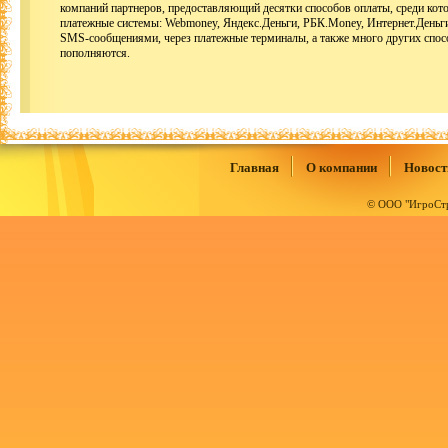
компаний партнеров, предоставляющий десятки способов оплаты, среди кот
платежные системы: Webmoney, Яндекс.Деньги, РБК.Money, Интернет.Деньги
SMS-сообщениями, через платежные терминалы, а также много других спос
пополняются.
Главная
О компании
Новост
© ООО "ИгроСтр