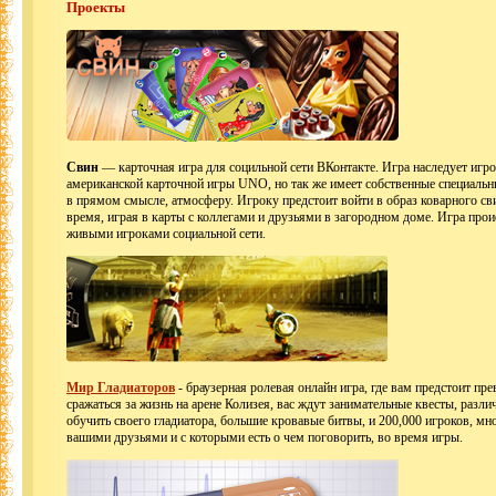
Проекты
Свин
— карточная игра для социльной сети ВКонтакте. Игра наследует игр
американской карточной игры UNO, но так же имеет собственные специаль
в прямом смысле, атмосферу. Игроку предстоит войти в образ коварного св
время, играя в карты с коллегами и друзьями в загородном доме. Игра прои
живыми игроками социальной сети.
Мир Гладиаторов
- браузерная ролевая онлайн игра, где вам предстоит пре
сражаться за жизнь на арене Колизея, вас ждут занимательные квесты, раз
обучить своего гладиатора, большие кровавые битвы, и 200,000 игроков, мн
вашими друзьями и с которыми есть о чем поговорить, во время игры.